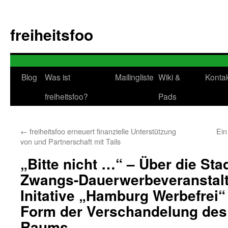
Zum
Inhalt
freiheitsfoo
springen
Blog
Was ist
Mailingliste
Wiki &
Konta
freiheitsfoo?
Pads
←
freiheitsfoo erneuert finanzielle Unterstützung
Ein
von und Partnerschaft mit Tails
„Bitte nicht …“ – Über die St
Zwangs-Dauerwerbeveranstalt
Initative „Hamburg Werbefrei“
Form der Verschandelung des 
Raums