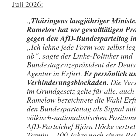
Juli 2026:
Thüringens langjähriger Minist
„
Ramelow hat vor gewalttätigen Pr
gegen den AfD-Bundesparteitag in
„Ich lehne jede Form von selbst leg
ab“, sagte der Linke-Politiker und
Bundestagsvizepräsident der Deuts
Er persönlich un
Agentur in Erfurt.
Verhinderungsblockaden.
Die Vers
im Grundgesetz gelte für alle, auch
Ramelow bezeichnete die Wahl Erfur
den Bundesparteitag als Signal mit 
völkisch-nationalistischen Position
AfD-Parteichef Björn Höcke vertret
Termin – 100 Jahre nach einem Rei