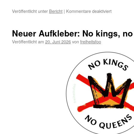
für
Veröffentlicht unter
Bericht
|
Kommentare deaktiviert
Untergrabu
des
Menschenre
Neuer Aufkleber: No kings, n
auf
Kriegsdiens
Veröffentlicht am
20. Juni 2026
von
freiheitsfoo
in
der
EU,
Kriegsdiens
in
Deutschlan
nun
ab
sofort
ein
Staatsgehe