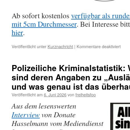
Ab sofort kostenlos
verfügbar als rund
mit 5cm Durchmesser
. Bei Interesse bi
hier
.
für
Veröffentlicht unter
Kurznachricht
|
Kommentare deaktiviert
Neue
Aufkl
No
Polizeiliche Kriminalstatistik:
kings
sind deren Angaben zu „Auslä
no
quee
und was genau ist das überha
Veröffentlicht am
6. Juni 2026
von
freiheitsfoo
Aus dem lesenswerten
Interview
von Donate
Hasselmann vom Mediendienst