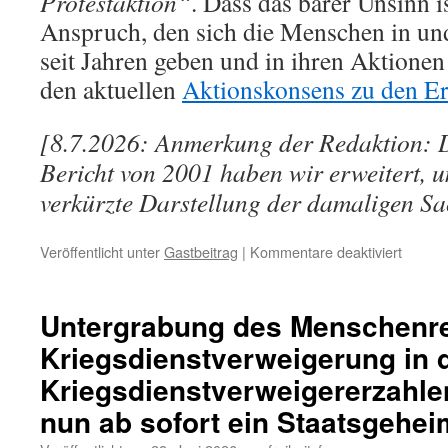
Protestaktion“
. Dass das barer Unsinn i
Anspruch, den sich die Menschen in u
seit Jahren geben und in ihren Aktionen
den aktuellen
Aktionskonsens zu den Er
[8.7.2026: Anmerkung der Redaktion: D
Bericht von 2001 haben wir erweitert, u
verkürzte Darstellung der damaligen Sac
für
Veröffentlicht unter
Gastbeitrag
|
Kommentare deaktiviert
Sich
wieder
Geschi
Untergrabung des Menschenre
Jürgen
Kriegsdienstverweigerung in 
Trittin
in
Kriegsdienstverweigererzahle
2001,
Bodo
nun ab sofort ein Staatsgehei
Ramel