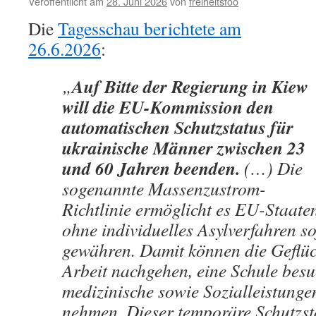
Veröffentlicht am
28. Juni 2026
von
freiheitsfoo
in
2026
Die
Tagesschau berichtete am
26.6.2026
:
Auf Bitte der Regierung in Kiew
„
will die EU-Kommission den
automatischen Schutzstatus für
ukrainische Männer zwischen 23
und 60 Jahren beenden.
(…) Die
sogenannte Massenzustrom-
Richtlinie ermöglicht es EU-Staaten
ohne individuelles Asylverfahren so
gewähren. Damit können die Geflüc
Arbeit nachgehen, eine Schule bes
medizinische sowie Sozialleistunge
nehmen. Dieser temporäre Schutzst