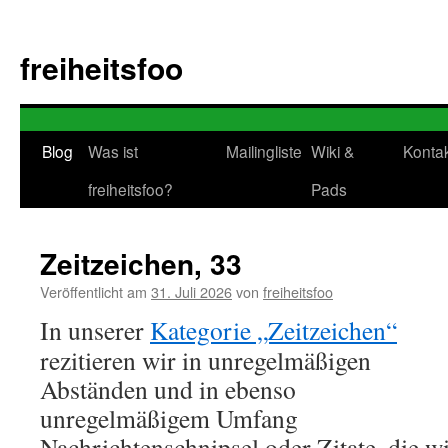
Zum
Inhalt
freiheitsfoo
springen
Blog
Was ist
Mailingliste
Wiki &
Konta
freiheitsfoo?
Pads
Zeitzeichen, 33
Veröffentlicht am
31. Juli 2026
von
freiheitsfoo
In unserer
Kategorie „Zeitzeichen“
rezitieren wir in unregelmäßigen
Abständen und in ebenso
unregelmäßigem Umfang
Nachrichtenschnipsel oder Zitate, die w