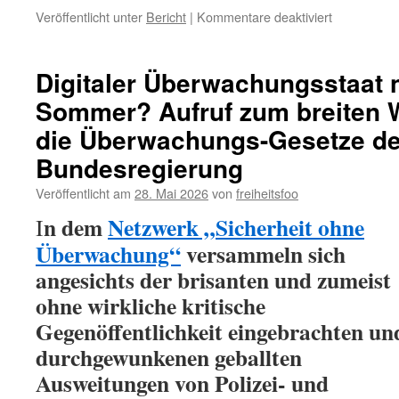
für
Veröffentlicht unter
Bericht
|
Kommentare deaktiviert
Polizeiliche
Kriminalstati
Wie
Digitaler Überwachungsstaat 
verwertbar
Sommer? Aufruf zum breiten 
sind
deren
die Überwachungs-Gesetze de
Angaben
zu
Bundesregierung
„Ausländerkr
Veröffentlicht am
28. Mai 2026
von
freiheitsfoo
und
was
n dem
Netzwerk „Sicherheit ohne
I
genau
Überwachung“
versammeln sich
ist
das
angesichts der brisanten und zumeist
überhaupt?
ohne wirkliche kritische
Gegenöffentlichkeit eingebrachten un
durchgewunkenen geballten
Ausweitungen von Polizei- und