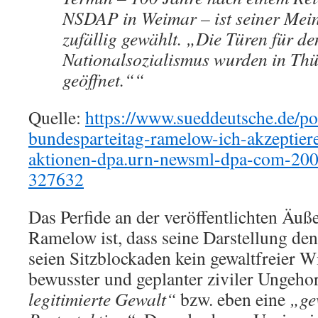
NSDAP in Weimar – ist seiner Mei
zufällig gewählt. „Die Türen für de
Nationalsozialismus wurden in Th
geöffnet.““
Quelle:
https://www.sueddeutsche.de/pol
bundesparteitag-ramelow-ich-akzeptiere
aktionen-dpa.urn-newsml-dpa-com-20
327632
Das Perfide an der veröffentlichten Äu
Ramelow ist, dass seine Darstellung den
seien Sitzblockaden kein gewaltfreier W
bewusster und geplanter ziviler Ungeh
legitimierte Gewalt“
bzw. eben eine
„ge