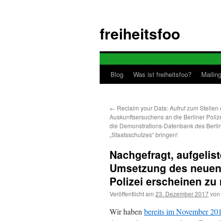
Zum
Inhalt
freiheitsfoo
springen
Blog
Was ist freiheitsfoo?
Mailing
←
Reclaim your Data: Aufruf zum Stellen 
Auskunftsersuchens an die Berliner Polize
die Demonstrations-Datenbank des Berli
„Staatsschutzes“ bringen!
Nachgefragt, aufgelist
Umsetzung des neuen 
Polizei erscheinen z
Veröffentlicht am
23. Dezember 2017
von
Wir haben
bereits im November 201