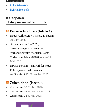
Mitmachen
freiheitsfoo-Wiki
freiheitsfoo-Pads
Kategorien
Kategorien
Kurznachrichten (letzte 3)
Neuer Aufkleber: No kings, no queens
20. Juni 2026
Terminhinweis: 1.6.2026,
Verwaltungsgericht Hannover –
Verhandlung zum absoluten Demo-
Verbot vom März 2020 (Corona)
21.
Mai 2026
NPOG-Novelle – Entwurf für neues
Polizeigesetz Niedersachsen
veröffentlicht
17. November 2025
Zeitzeichen (letzte 3)
Zeitzeichen, 33
31. Juli 2026
Zeitzeichen, 32
28. Dezember 2025
Zeitzeichen, 31
5. Juni 2025