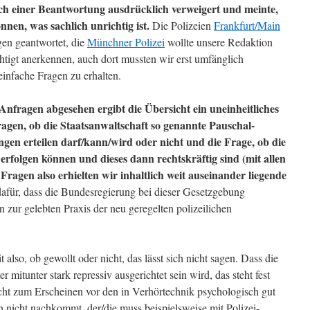
ch einer Beantwortung ausdrücklich verweigert und meinte,
nnen, was sachlich unrichtig ist.
Die Polizeien
Frankfurt/Main
gen geantwortet, die
Münchner Polizei
wollte unsere Redaktion
echtigt anerkennen, auch dort mussten wir erst umfänglich
infache Fragen zu erhalten.
nfragen abgesehen ergibt die Übersicht ein uneinheitliches
agen, ob die Staatsanwaltschaft so genannte Pauschal-
gen erteilen darf/kann/wird oder nicht und die Frage, ob die
rfolgen können und dieses dann rechtskräftig sind (mit allen
ragen also erhielten wir inhaltlich weit auseinander liegende
afür, dass die Bundesregierung bei dieser Gesetzgebung
zur gelebten Praxis der neu geregelten polizeilichen
also, ob gewollt oder nicht, das lässt sich nicht sagen. Dass die
r mitunter stark repressiv ausgerichtet sein wird, das steht fest
icht zum Erscheinen vor den in Verhörtechnik psychologisch gut
n nicht nachkommt, der/die muss beispielsweise mit Polizei-