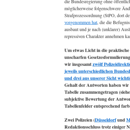
die Bundesregierung ohne öffentlic
möglicherweise folgenschwere Änd
Strafprozessordnung (StPO, dort de
vorgenommen hat
, die die Befugnis
ausbaut und je nach (unklarer) Aus
repressiven Charakter annehmen ka
Um etwas Licht in die praktisch
unscharfen Gesetzesformulierun
wir insgesamt
zwölf Polizeidirekti
jeweils unterschiedlichen Bunde
und drei aus unserer Sicht wicht
Gehalt der Antworten haben wir i
Tabelle zusammengetragen (siehe 
subjektive Bewertung der Antwo
Tabellenfelder entsprechend farbl
Zwei Polizeien (
Düsseldorf
und
M
Redaktionsschluss trotz einige