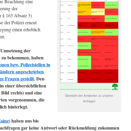
he Beachtung eine
erung der
r § 163 Absatz 3)
se der Polizei erneut
legung einen erheblich
nn.
e Umsetzung der
g zu bekommen, haben
onen bzw. Polizeistellen in
sländern angeschrieben
ige Fragen geste
llt
. Den
n einer übersichtlichen
Bild rechts) und eine
Übersicht der Antworten zu unseren
rten vorgenommen, die
Anfragen
ich hinterlegt.
ainz
) haben uns bis
r Nachfragen gar keine Antwort oder Rückmeldung zukommen