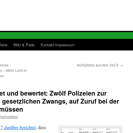
liste
Wiki & Pads
Kontakt/Impressum
eines
freiheitsfoo auf dem 34C3
→
i – Mehr Licht in
ner
et und bewertet: Zwölf Polizeien zur
gesetzlichen Zwangs, auf Zuruf bei der
u müssen
freiheitsfoo
7 darüber berichtet
, dass