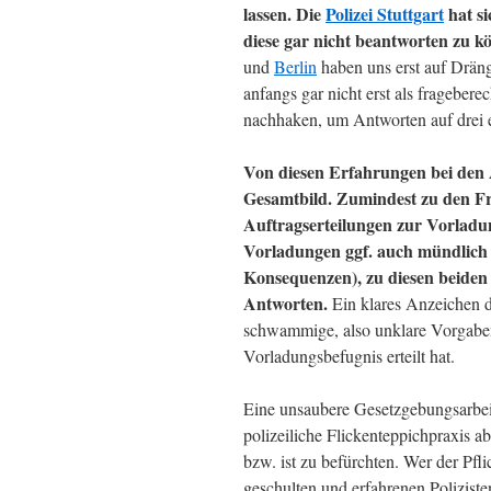
lassen. Die
Polizei Stuttgart
hat si
diese gar nicht beantworten zu kö
und
Berlin
haben uns erst auf Drän
anfangs gar nicht erst als frageber
nachhaken, um Antworten auf drei e
Von diesen Erfahrungen bei den A
Gesamtbild. Zumindest zu den Fr
Auftragserteilungen zur Vorladun
Vorladungen ggf. auch mündlich e
Konsequenzen), zu diesen beiden F
Antworten.
Ein klares Anzeichen d
schwammige, also unklare Vorgaben 
Vorladungsbefugnis erteilt hat.
Eine unsaubere Gesetzgebungsarbeit 
polizeiliche Flickenteppichpraxis abe
bzw. ist zu befürchten. Wer der Pfl
geschulten und erfahrenen Poliziste