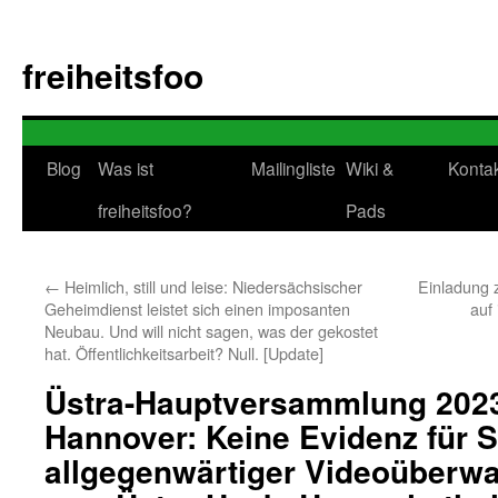
Zum
Inhalt
freiheitsfoo
springen
Blog
Was ist
Mailingliste
Wiki &
Konta
freiheitsfoo?
Pads
←
Heimlich, still und leise: Niedersächsischer
Einladung 
Geheimdienst leistet sich einen imposanten
auf
Neubau. Und will nicht sagen, was der gekostet
hat. Öffentlichkeitsarbeit? Null. [Update]
Üstra-Hauptversammlung 202
Hannover: Keine Evidenz für S
allgegenwärtiger Videoüberwa