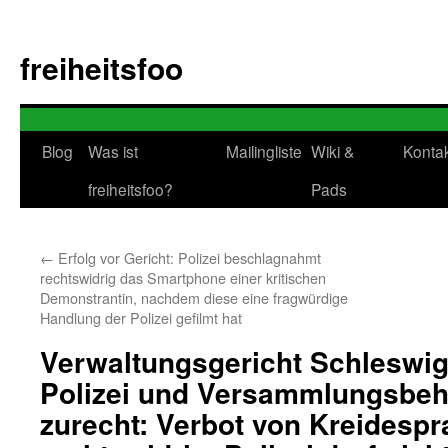
Zum
Inhalt
freiheitsfoo
springen
Blog
Was ist
Mailingliste
Wiki &
Konta
freiheitsfoo?
Pads
←
Erfolg vor Gericht: Polizei beschlagnahmt
rechtswidrig das Smartphone einer kritischen
Demonstrantin, nachdem diese eine fragwürdige
Handlung der Polizei gefilmt hat
Verwaltungsgericht Schleswig
Polizei und Versammlungsbeh
zurecht: Verbot von Kreidespr