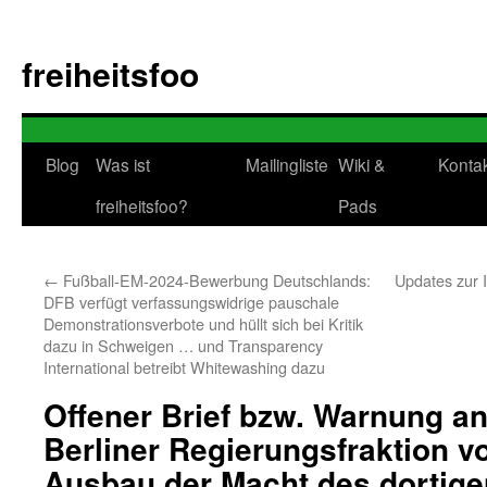
Zum
Inhalt
freiheitsfoo
springen
Blog
Was ist
Mailingliste
Wiki &
Konta
freiheitsfoo?
Pads
←
Fußball-EM-2024-Bewerbung Deutschlands:
Updates zur 
DFB verfügt verfassungswidrige pauschale
Demonstrationsverbote und hüllt sich bei Kritik
dazu in Schweigen … und Transparency
International betreibt Whitewashing dazu
Offener Brief bzw. Warnung an
Berliner Regierungsfraktion 
Ausbau der Macht des dortige