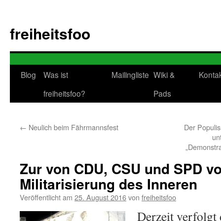
Zum
Inhalt
freiheitsfoo
springen
Blog
Was ist
Mailingliste
Wiki &
Konta
freiheitsfoo?
Pads
←
Neulich beim Fährmannsfest
Der Populis
un
„Demonstrat
Zur von CDU, CSU und SPD vo
Militarisierung des Inneren
Veröffentlicht am
25. August 2016
von
freiheitsfoo
Derzeit verfolgt