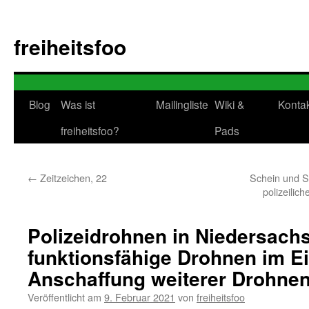
Zum
Inhalt
freiheitsfoo
springen
Blog
Was ist
Mailingliste
Wiki &
Konta
freiheitsfoo?
Pads
←
Zeitzeichen, 22
Schein und S
polizeilic
Polizeidrohnen in Niedersachs
funktionsfähige Drohnen im Ei
Anschaffung weiterer Drohnen
Veröffentlicht am
9. Februar 2021
von
freiheitsfoo