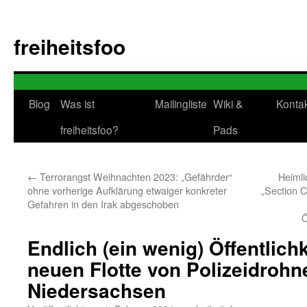
Zum
Inhalt
freiheitsfoo
springen
Blog
Was ist
Mailingliste
Wiki &
Konta
freiheitsfoo?
Pads
←
Terrorangst Weihnachten 2023: „Gefährder“
Heimli
ohne vorherige Aufklärung etwaiger konkreter
„Section C
Gefahren in den Irak abgeschoben
Ö
Endlich (ein wenig) Öffentlichk
neuen Flotte von Polizeidrohn
Niedersachsen