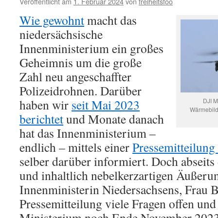
Veröffentlicht am
1. Februar 2024
von
freiheitsfoo
Wie gewohnt
macht das
niedersächsische
Innenministerium ein großes
Geheimnis um die große
Zahl neu angeschaffter
Polizeidrohnen. Darüber
haben wir
seit Mai 2023
DJI M
Wärmebild
berichtet
und Monate danach
hat das Innenministerium –
endlich – mittels einer
Pressemitteilun
selber darüber informiert. Doch abseits 
und inhaltlich nebelkerzartigen Äußeru
Innenministerin Niedersachsens, Frau Be
Pressemitteilung viele Fragen offen und
Ministerium noch Ende November 202