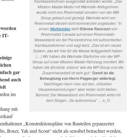
Kamikazedrohnen ausgerüstet anbieten würde:
„Das
Mission-Master-Modul mit Warmate-Abflugrohren
wurde nicht von Rheinmetall sondern von der WB-
Group gebaut und gezeigt. Warmate wird von
Rheinmetall derzeit nicht kommerziell angeboten.“
In
geworden
einem
Werbevideo
steht
Etienne Rancourt
von
Rheinmetall Canada auf einem Rheinmetall-
e IT-
Messestand vor der Panzerdrohne mit aufmontierten
Kamikazedrohnen und sagt stolz:
„Das ist ein neues
System, das wir hier für die Messe fertiggestellt haben.
(…) Wir haben die Warmate-Startrohre von der WP-
einige
Group auf unser Mission-Master-Fahrzeug montiert. Wir
eichen
haben die ähnliche ‚visions‘ wie die WP-Group und die
infach gar
Zusammenarbeit ist sehr gut.“
Damit ist die
Behauptung von Herrn Papperger widerlegt.
chend auch
Nachfragen kann man auf den „virtuellen
elt
Hauptversammlungen“ aber leider nicht stellen.
urden im
Bonmot: Der Messestand von Rheinmetall wirbt mit
dem Slogan: „Go autonomous“ … o_O
hang mit
erkauf
enthaltenen „Konstruktionspläne von Bauteilen gepanzerter
s, Boxer, Yak und Scout“ nicht als sensibel betrachtet werden,