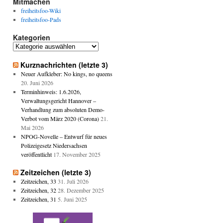
Mitmachen
freiheitsfoo-Wiki
freiheitsfoo-Pads
Kategorien
Kategorien
Kurznachrichten (letzte 3)
Neuer Aufkleber: No kings, no queens
20. Juni 2026
Terminhinweis: 1.6.2026,
Verwaltungsgericht Hannover –
Verhandlung zum absoluten Demo-
Verbot vom März 2020 (Corona)
21.
Mai 2026
NPOG-Novelle – Entwurf für neues
Polizeigesetz Niedersachsen
veröffentlicht
17. November 2025
Zeitzeichen (letzte 3)
Zeitzeichen, 33
31. Juli 2026
Zeitzeichen, 32
28. Dezember 2025
Zeitzeichen, 31
5. Juni 2025