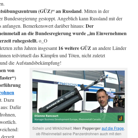
en.
htsübungszentrum (GÜZ)“ an Russland
. Mitten in der
der Bundesregierung gestoppt. Angeblich kann Russland mit der
Der
hts anfangen. Bemerkenswert darüber hinaus:
einmetall an die Bundesregierung wurde „im Einvernehmen
zeit ruhegestellt.
o_O
16 weitere GÜZ
 letzten zehn Jahren insgesamt
an andere Länder
*innen teilvirtuell das Kämpfen und Töten, nicht zuletzt
 und die Aufstandsbekämpfung!
en von
Master“)
orführung
rohnen
zt. Dazu
 aus: Dafür
drohnen,
wortlich.
Schein und Wirklichkeit:
Herr Papperger
auf die Frage
,
weichend:
ob Rheinmetall seine Panzerdrohnen auch mit den
derzeit