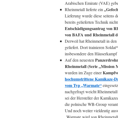
Arabischen Emirate (VAE) geb
„Gefec
Rheinmetall lieferte ein
Lieferung wurde diese seitens 
bereits gelieferten Technik nic
Entschädigungsantrag von Rh
von BAFA und Rheinmetall der
Derweil hat Rheinmetall in den
geliefert. Dort trainieren Soldat
insbesondere den Häuserkampf
Panzerdrohn
Auf den neuesten
Rheinmetall (Serie „Mission 
Kampfv
wurden im Zuge einer
hochumstrittene Kamikaze-D
vom Typ „Warmate“
eingeset
nachgefragt weicht Rheinmetall
sei der Hersteller der Kamikaze
die polnische WB-Group verant
Und noch weiter vieldeutig aus
„Warmate wird von Rheinmetall 