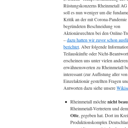
Rüstungskonzerns Rheinmetall AG s
soll es nun weniger um die fundame
Kritik an der mit Corona-Pandemie
begründeten Beschneidung von
Aktionärsrechten bei den Online-Tr
–
dazu hatten wir zuvor schon ausfü
berichtet
. Aber folgende Informatio
Teilauskünfte oder Nicht-Beantwor
erscheinen uns unter vielen anderen
erwähnenswerten zu Rheinmetall b
interessant (zur Auflistung aller vo
Einzelaktionär gestellten Fragen un
Antworten dazu siehe unsere
Wikise
nicht beau
Rheinmetall möchte
Rheinmetall-Vertretern und de
Otte
, gegeben hat. Dort im Krei
Produktionskomplex Deutschland