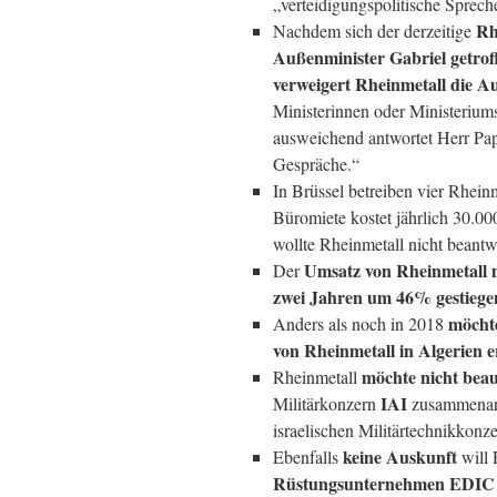
„verteidigungspolitische Sprec
Rh
Nachdem sich der derzeitige
Außenminister Gabriel getrof
verweigert Rheinmetall die A
Ministerinnen oder Ministerium
ausweichend antwortet Herr Pap
Gespräche.“
In Brüssel betreiben vier Rhein
Büromiete kostet jährlich 30.00
wollte Rheinmetall nicht beantw
Umsatz von Rheinmetall m
Der
zwei Jahren um 46% gestiege
möchte
Anders als noch in 2018
von Rheinmetall in Algerien 
möchte nicht bea
Rheinmetall
IAI
Militärkonzern
zusammenarb
israelischen Militärtechnikkonz
keine Auskunft
Ebenfalls
will 
Rüstungsunternehmen EDIC (