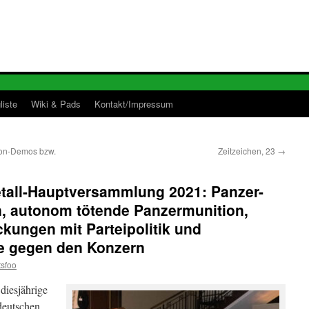
liste
Wiki & Pads
Kontakt/Impressum
son-Demos bzw.
Zeitzeichen, 23
→
tall-Hauptversammlung 2021: Panzer-
 autonom tötende Panzermunition,
ckungen mit Parteipolitik und
ffe gegen den Konzern
tsfoo
diesjährige
deutschen