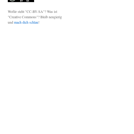
Wofür steht "CC-BY-SA"? Was ist
"Creative Commons"? Bleib neugierig
und
mach dich schlau
!