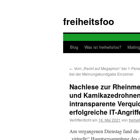
Zum
Inhalt
freiheitsfoo
springen
Blog
Was ist freiheitsfoo?
Mailing
←
Vom „Recht auf Megaphon“ bei 1-Per
bei der Meinungskundgabe Einzelner
Nachlese zur Rheinme
und Kamikazedrohnen,
intransparente Verqui
erfolgreiche IT-Angri
Veröffentlicht am
16. Mai 2021
von
freihei
Am vergangenen Dienstag fand die 
„virtuelle“ Hauptversammlung des 