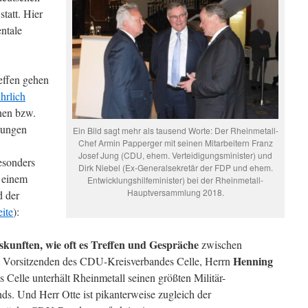
tatt. Hier
ntale
effen gehen
hrlich
nen bzw.
tungen
Ein Bild sagt mehr als tausend Worte: Der Rheinmetall-
Chef Armin Papperger mit seinen Mitarbeitern Franz
Josef Jung (CDU, ehem. Verteidigungsminister) und
esonders
Dirk Niebel (Ex-Generalsekretär der FDP und ehem.
n einem
Entwicklungshilfeminister) bei der Rheinmetall-
Hauptversammlung 2018.
d der
ite
):
skunften, wie oft es Treffen und Gespräche
zwischen
Henning
m Vorsitzenden des CDU-Kreisverbandes Celle, Herrn
s Celle unterhält Rheinmetall seinen größten Militär-
s. Und Herr Otte ist pikanterweise zugleich der