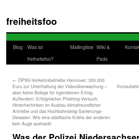
Zum
Inhalt
freiheitsfoo
springen
Blog
Was ist
Mailingliste
Wiki &
Konta
freiheitsfoo?
Pads
←
ÖPNV-Verkehrsbetriebe Hannover: 300.000
Euro zur Unterhaltung der Videoüberwachung –
Konsultatio
aber keine Belege für irgendeinen Erfolg.
Außerdem: Erfolgreicher Phishing-Versuch,
Hinterherhinken im Ausbau klimafreundlicher
Antriebe und das Hochbahnsteig-Sanierungs-
Desaster: Wie eine städtische Krähe der anderen
kein Auge aushackt
Was der Polizei Niedersachse