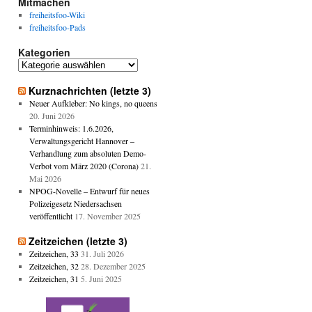
Mitmachen
freiheitsfoo-Wiki
freiheitsfoo-Pads
Kategorien
Kategorien
Kurznachrichten (letzte 3)
Neuer Aufkleber: No kings, no queens
20. Juni 2026
Terminhinweis: 1.6.2026,
Verwaltungsgericht Hannover –
Verhandlung zum absoluten Demo-
Verbot vom März 2020 (Corona)
21.
Mai 2026
NPOG-Novelle – Entwurf für neues
Polizeigesetz Niedersachsen
veröffentlicht
17. November 2025
Zeitzeichen (letzte 3)
Zeitzeichen, 33
31. Juli 2026
Zeitzeichen, 32
28. Dezember 2025
Zeitzeichen, 31
5. Juni 2025