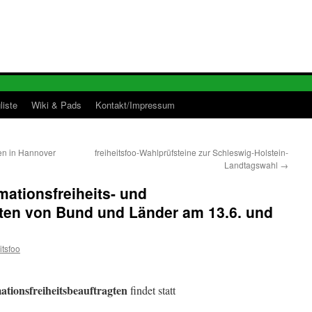
liste
Wiki & Pads
Kontakt/Impressum
fen in Hannover
freiheitsfoo-Wahlprüfsteine zur Schleswig-Holstein-
Landtagswahl
→
mationsfreiheits- und
ten von Bund und Länder am 13.6. und
itsfoo
tionsfreiheitsbeauftragten
findet statt