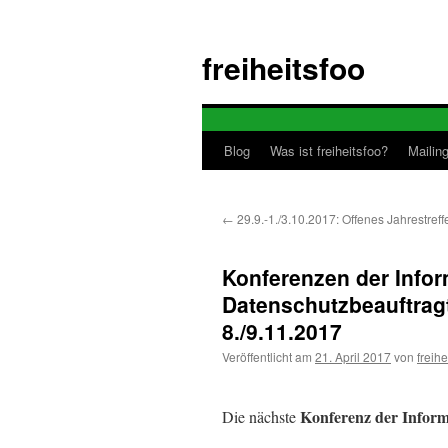
Zum
Inhalt
freiheitsfoo
springen
Blog
Was ist freiheitsfoo?
Mailing
←
29.9.-1./3.10.2017: Offenes Jahrestref
Konferenzen der Infor
Datenschutzbeauftrag
8./9.11.2017
Veröffentlicht am
21. April 2017
von
freihe
Konferenz der Informa
Die nächste