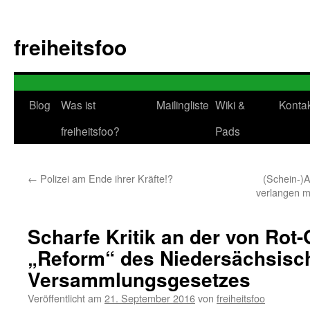
Zum
Inhalt
freiheitsfoo
springen
Blog
Was ist
Mailingliste
Wiki &
Konta
freiheitsfoo?
Pads
←
Polizei am Ende ihrer Kräfte!?
(Schein-)
verlangen m
Scharfe Kritik an der von Rot
„Reform“ des Niedersächsisc
Versammlungsgesetzes
Veröffentlicht am
21. September 2016
von
freiheitsfoo