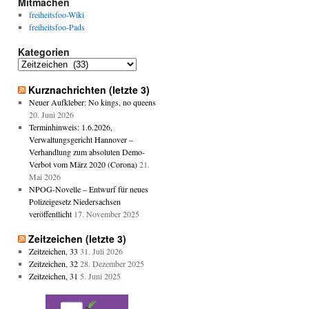
Mitmachen
freiheitsfoo-Wiki
freiheitsfoo-Pads
Kategorien
Kategorien
Kurznachrichten (letzte 3)
Neuer Aufkleber: No kings, no queens
20. Juni 2026
Terminhinweis: 1.6.2026,
Verwaltungsgericht Hannover –
Verhandlung zum absoluten Demo-
Verbot vom März 2020 (Corona)
21.
Mai 2026
NPOG-Novelle – Entwurf für neues
Polizeigesetz Niedersachsen
veröffentlicht
17. November 2025
Zeitzeichen (letzte 3)
Zeitzeichen, 33
31. Juli 2026
Zeitzeichen, 32
28. Dezember 2025
Zeitzeichen, 31
5. Juni 2025