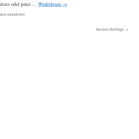
 dieses oder jenes …
Weiterlesen
→
für
re deaktiviert
Zeitzeichen
Neuere Beiträge
→