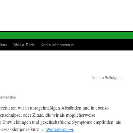
liste
Wiki & Pads
Kontakt/Impressum
Neuere Beiträge
→
reiheitsfoo
 rezitieren wir in unregelmäßigen Abständen und in ebenso
schnipsel oder Zitate, die wir als möglicherweise
ßere Entwicklungen und gesellschaftliche Symptome empfinden: als
 dieses oder jenes kurz …
Weiterlesen
→