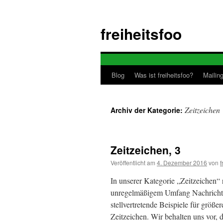
Zum
Inhalt
freiheitsfoo
springen
Blog
Was ist freiheitsfoo?
Mailing
Zeitzeichen
Archiv der Kategorie:
Zeitzeichen, 3
Veröffentlicht am
4. Dezember 2016
von
f
In unserer Kategorie „Zeitzeichen“
unregelmäßigem Umfang Nachrichten
stellvertretende Beispiele für grö
Zeitzeichen. Wir behalten uns vor,