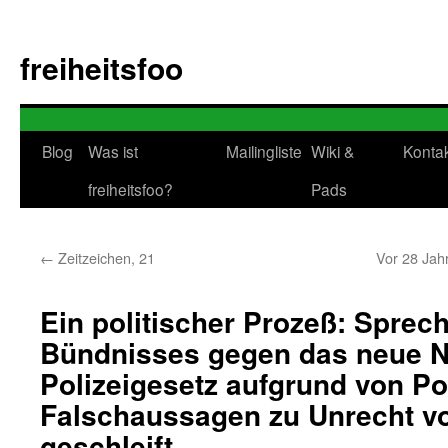
Zum
Inhalt
freiheitsfoo
springen
Blog
Was ist
Mailingliste
Wiki &
Konta
freiheitsfoo?
Pads
←
Zeitzeichen, 21
Vor 28 Jahr
Ein politischer Prozeß: Sprec
Bündnisses gegen das neue N
Polizeigesetz aufgrund von Pol
Falschaussagen zu Unrecht vo
geschleift