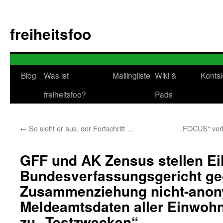
Zum
Inhalt
freiheitsfoo
springen
Blog
Was ist
Mailingliste
Wiki &
Konta
freiheitsfoo?
Pads
←
So sieht er aus, der Fortschritt …
„FOCUS“ verbr
GFF und AK Zensus stellen Ei
Bundesverfassungsgericht ge
Zusammenziehung nicht-anony
Meldeamtsdaten aller Einwoh
zu „Testzwecken“