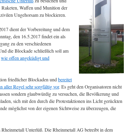
ächsische Unterlüß
zu besuchen und
, Raketen, Waffen und Munition der
m zivilen Ungehorsam zu blockieren.
2017 dient der Vorbereitung und dem
tag, den 16.5.2017 findet ein als
gang zu den verschiedenen
Und die Blockade schließlich soll am
,
wie offen angeküdigt und
ation friedlicher Blockaden und
bereitet
aller Regel sehr sorgfältig vor
. Es geht den Organisatoren nicht
lassen sondern glaubwürdig zu versuchen, die Bevölkerung und
laden, sich mit den durch die Protestaktionen ins Licht gerückten
nde möglichst von der eigenen Sichtweise zu überzeugen, die
m Rheinmetall Unterlüß. Die Rheinmetall AG betreibt in dem