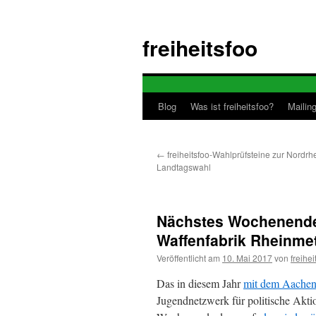
Zum
Inhalt
freiheitsfoo
springen
Blog
Was ist freiheitsfoo?
Mailing
←
freiheitsfoo-Wahlprüfsteine zur Nordrh
Landtagswahl
Nächstes Wochenende
Waffenfabrik Rheinmet
Veröffentlicht am
10. Mai 2017
von
freihei
Das in diesem Jahr
mit dem Aachene
Jugendnetzwerk für politische Akt