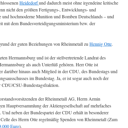
chlossenen
Heidedorf
und dadurch meist ohne irgendeine kritische
wenn nicht den größten Fertigungs-, Entwicklungs- und
äte und hochmoderne Munition und Bomben Deutschlands – und
eit mit dem Bundesverteidigungsministerium bzw. der
ufgrund der guten Beziehungen von Rheinmetall zu
Hennig Otte
.
en Hermannsburg und ist der stellvertretende Landrat des
ermannsburg als auch Unterlüß gehören. Herr Otte ist
er darüber hinaus auch Mitglied in der CDU, des Bundestags und
ungsausschusses im Bundestag. Ja, er ist sogar auch noch der
der CDU/CSU-Bundestagsfraktion.
m Vorstandsvorsitzenden der Rheinmetall AG, Herrn Armin
rigen Hauptversammlung der Aktiengesellschaft auf mehrfaches
. Und neben der Bundespartei der CDU erhält in besonderer
Celle des Herrn Otte regelmäßig Spenden von Rheinmetall (Zum
9.000 Euro
).