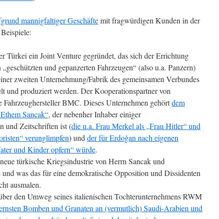
fgrund mannigfaltiger Geschäfte
mit fragwürdigen Kunden in der
 Beispiele:
r Türkei ein Joint Venture gegründet, das sich der Errichtung
„geschützten und gepanzerten Fahrzeugen“ (also u.a. Panzern)
n einer zweiten Unternehmung/Fabrik des gemeinsamen Verbundes
elt und produziert werden. Der Kooperationspartner von
sche Fahrzeughersteller BMC. Dieses Unternehmen gehört
dem
 Ethem Sancak“
, der nebenher Inhaber einiger
 und Zeitschriften ist (
die u.a. Frau Merkel als „Frau Hitler“ und
roristen“ verunglimpfen
) und
der für Erdoğan nach eigenen
ater und Kinder opfern“ würde
.
neue türkische Kriegsindustrie von Herrn Sancak und
e und was das für eine demokratische Opposition und Dissidenten
icht ausmalen.
 über den Umweg seines italienischen Tochterunternehmens RWM
rnsten Bomben und Granaten an (vermutlich) Saudi-Arabien und