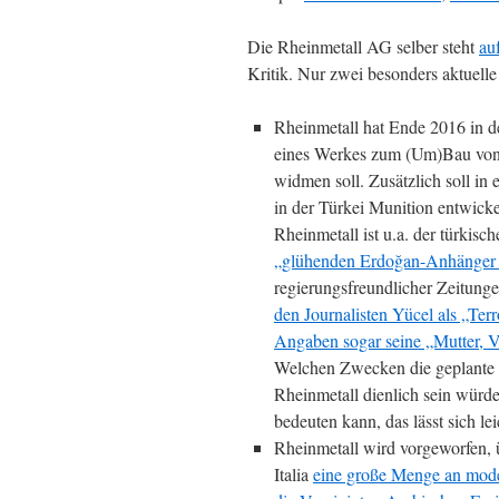
Die Rheinmetall AG selber steht
au
Kritik. Nur zwei besonders aktuelle
Rheinmetall hat Ende 2016 in de
eines Werkes zum (Um)Bau von 
widmen soll. Zusätzlich soll i
in der Türkei Munition entwick
Rheinmetall ist u.a. der türki
„glühenden Erdoğan-Anhänger
regierungsfreundlicher Zeitungen
den Journalisten Yücel als „Ter
Angaben sogar seine „Mutter, V
Welchen Zwecken die geplante 
Rheinmetall dienlich sein würd
bedeuten kann, das lässt sich le
Rheinmetall wird vorgeworfen,
Italia
eine große Menge an mode