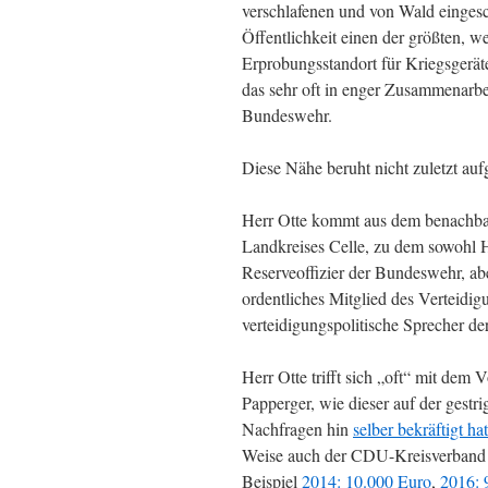
verschlafenen und von Wald einges
Öffentlichkeit einen der größten, 
Erprobungsstandort für Kriegsger
das sehr oft in enger Zusammenarb
Bundeswehr.
Diese Nähe beruht nicht zuletzt a
Herr Otte kommt aus dem benachbart
Landkreises Celle, zu dem sowohl H
Reserveoffizier der Bundeswehr, ab
ordentliches Mitglied des Verteidig
verteidigungspolitische Sprecher 
Herr Otte trifft sich „oft“ mit de
Papperger, wie dieser auf der gest
Nachfragen hin
selber bekräftigt hat
Weise auch der CDU-Kreisverband 
Beispiel
2014: 10.000 Euro
,
2016: 