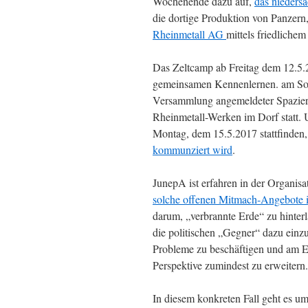
Wochenende dazu auf,
das nieders
die dortige Produktion von Panzern
Rheinmetall AG
mittels friedliche
Das Zeltcamp ab Freitag dem 12.5.
gemeinsamen Kennenlernen. am Sonn
Versammlung angemeldeter Spazier
Rheinmetall-Werken im Dorf statt. 
Montag, dem 15.5.2017 stattfinden
kommunziert wird
.
JunepA ist erfahren in der Organis
solche offenen Mitmach-Angebote in 
darum, „verbrannte Erde“ zu hinter
die politischen „Gegner“ dazu einzu
Probleme zu beschäftigen und am E
Perspektive zumindest zu erweitern.
In diesem konkreten Fall geht es u