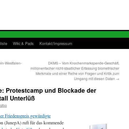
liste
Wiki & Pads
Kontakt/Impressum
ein-Westfalen-
DKMS – Vom Knochenmarkspende-Geschäft,
millionenfacher nicht-staatlicher Erfassung biometrischer
Merkmale und einer Reihe von Fragen und Kritik zum
Umgang mit diesen Daten
→
: Protestcamp und Blockade der
all Unterlüß
tsfoo
r Friedenspreis gewürdigte
ion (JunepA) ruft für das kommende