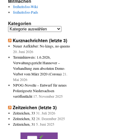
Mitmachen
freiheitsfoo-Wiki
freiheitsfoo-Pads
Kategorien
Kategorien
Kurznachrichten (letzte 3)
Neuer Aufkleber: No kings, no queens
20. Juni 2026
Terminhinweis: 1.6.2026,
Verwaltungsgericht Hannover –
Verhandlung zum absoluten Demo-
Verbot vom März 2020 (Corona)
21.
Mai 2026
NPOG-Novelle – Entwurf für neues
Polizeigesetz Niedersachsen
veröffentlicht
17. November 2025
Zeitzeichen (letzte 3)
Zeitzeichen, 33
31. Juli 2026
Zeitzeichen, 32
28. Dezember 2025
Zeitzeichen, 31
5. Juni 2025