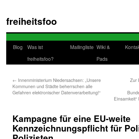
Zum
Inhalt
freiheitsfoo
springen
Blog
Was ist
Mailingliste
Wiki &
Konta
freiheitsfoo?
Pads
←
Innenministerium Niedersachsen: „Unsere
Zur 
Kommunen und Städte beherrschen alle
Gefahren elektronischer Datenverarbeitung!“
Bunde
Einsamkeit“ 
Kampagne für eine EU-weite
Kennzeichnungspflicht für Pol
Polizisten