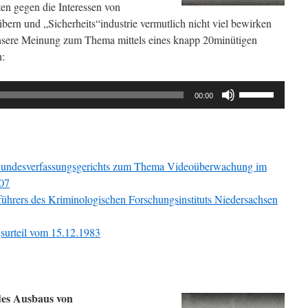
en gegen die Interessen von
ibern und „Sicherheits“industrie vermutlich nicht viel bewirken
unsere Meinung zum Thema mittels eines knapp 20minütigen
n:
Pfeiltasten
00:00
Hoch/Runter
benutzen,
um
die
 Bundesverfassungsgerichts zum Thema Videoüberwachung im
Lautstärke
007
zu
sführers des Kriminologischen Forschungsinstituts Niedersachsen
regeln.
surteil vom 15.12.1983
des Ausbaus von