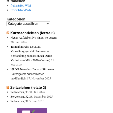
Mitmachen
freiheitsfoo-Wiki
freiheitsfoo-Pads
Kategorien
Kategorien
Kurznachrichten (letzte 3)
Neuer Aufkleber: No kings, no queens
20. Juni 2026
Terminhinweis: 1.6.2026,
Verwaltungsgericht Hannover –
Verhandlung zum absoluten Demo-
Verbot vom März 2020 (Corona)
21.
Mai 2026
NPOG-Novelle – Entwurf für neues
Polizeigesetz Niedersachsen
veröffentlicht
17. November 2025
Zeitzeichen (letzte 3)
Zeitzeichen, 33
31. Juli 2026
Zeitzeichen, 32
28. Dezember 2025
Zeitzeichen, 31
5. Juni 2025