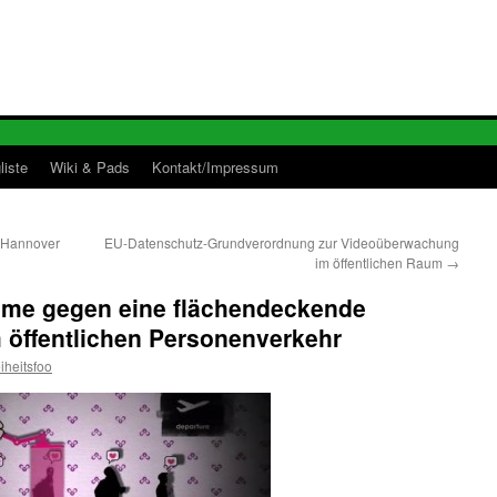
liste
Wiki & Pads
Kontakt/Impressum
n Hannover
EU-Datenschutz-Grundverordnung zur Videoüberwachung
im öffentlichen Raum
→
hme gegen eine flächendeckende
öffentlichen Personenverkehr
eiheitsfoo