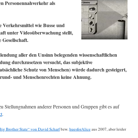
en Personennahverkehr als
he Verkehrsmittel wie Busse und
ft unter Videoüberwachung stellt,
e Gesellschaft.
endung aller den Unsinn belegenden wissenschaftlichen
dung durchzusetzen versucht, das subjektive
r tatsächliche Schutz von Menschen) würde dadurch gesteigert,
Grund- und Menschenrechten keine Ahnung.
 zu Stellungnahmen anderer Personen und Gruppen gibt es auf
kt
.
Big Brother State“ von David Scharf
bzw.
huesforAlice
aus 2007, aber leider