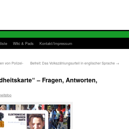
liste
Wiki & Pads
Kontakt/Impressum
en von Polizei-
Befreit: Das Volkszählungsurteil in englischer Sprache
→
heitskarte“ – Fragen, Antworten,
heitsfoo