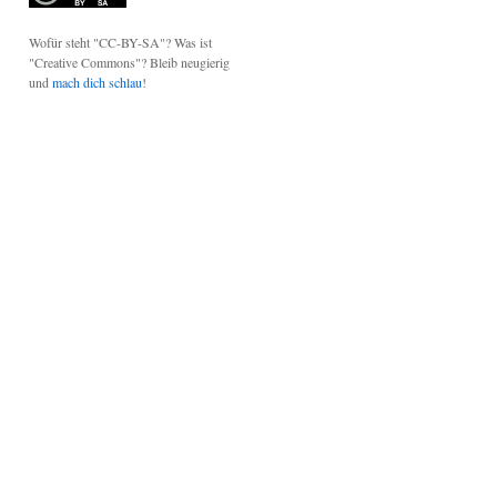
Wofür steht "CC-BY-SA"? Was ist
"Creative Commons"? Bleib neugierig
und
mach dich schlau
!