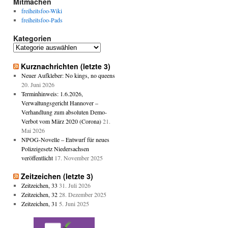
Mitmachen
freiheitsfoo-Wiki
freiheitsfoo-Pads
Kategorien
Kategorien
Kurznachrichten (letzte 3)
Neuer Aufkleber: No kings, no queens
20. Juni 2026
Terminhinweis: 1.6.2026,
Verwaltungsgericht Hannover –
Verhandlung zum absoluten Demo-
Verbot vom März 2020 (Corona)
21.
Mai 2026
NPOG-Novelle – Entwurf für neues
Polizeigesetz Niedersachsen
veröffentlicht
17. November 2025
Zeitzeichen (letzte 3)
Zeitzeichen, 33
31. Juli 2026
Zeitzeichen, 32
28. Dezember 2025
Zeitzeichen, 31
5. Juni 2025