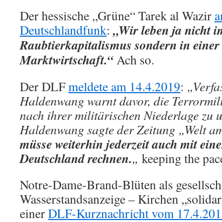
Der hessische „Grüne“ Tarek al Wazir
a
„Wir leben ja nicht i
Deutschlandfunk
:
Raubtierkapitalismus sondern in einer
Marktwirtschaft.“
Ach so.
Der DLF
meldete am 14.4.2019
:
„Verfa
Haldenwang warnt davor, die Terrormili
nach ihrer militärischen Niederlage zu 
Haldenwang sagte der Zeitung „Welt a
müsse weiterhin jederzeit auch mit ein
Deutschland rechnen.
„
keeping the pa
Notre-Dame-Brand-Blüten als gesellscha
Wasserstandsanzeige – Kirchen „solidar
einer
DLF-Kurznachricht vom 17.4.20