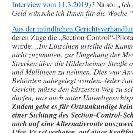
Interview vom 11.3.2019
)? Na so:
„Ich 
Geld wünsche ich Ihnen für die Woche.
Aus der mündlichen Gerichtsverhandlu
deren Zuge die „Section Control“-Pilota
wurde:
„Im Einzelnen urteilte die Kamm
nicht zuzumuten, zur Umgehung der Me
Strecken über die Hildesheimer Straße 
und Müllingen zu nehmen. Dies war Anw
Behörden nahegelegt worden. Jeder Auto
Gericht, müsse den kürzesten Weg zu se
dürfen, was auch unter Umweltgesichtspu
Zudem gebe es für Ortsunkundige keine
einer Sichtung des Section-Control-Sch
noch auf eine Alternativroute auszuwei
Ufer. Es sei verboten, auf einer Kraftf