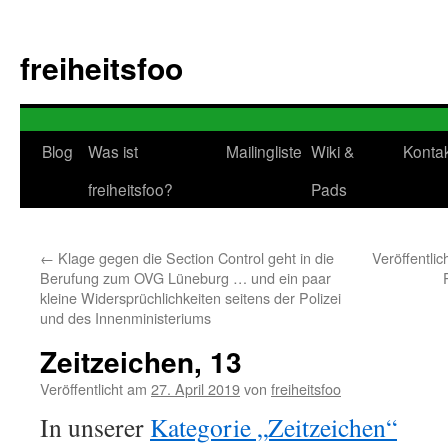
Zum
Inhalt
freiheitsfoo
springen
Blog
Was ist
Mailingliste
Wiki &
Konta
freiheitsfoo?
Pads
←
Klage gegen die Section Control geht in die
Veröffentli
Berufung zum OVG Lüneburg … und ein paar
kleine Widersprüchlichkeiten seitens der Polizei
und des Innenministeriums
Zeitzeichen, 13
Veröffentlicht am
27. April 2019
von
freiheitsfoo
In unserer
Kategorie „Zeitzeichen“