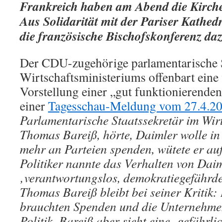
Frankreich haben am Abend die Kirche
Aus Solidarität mit der Pariser Kathe
die französische Bischofskonferenz da
Der CDU-zugehörige parlamentarische S
Wirtschaftsministeriums offenbart eine
Vorstellung einer „gut funktionierende
einer
Tagesschau-Meldung vom 27.4.2
Parlamentarische Staatssekretär im Wir
Thomas Bareiß, hörte, Daimler wolle in
mehr an Parteien spenden, wütete er au
Politiker nannte das Verhalten von Dai
‚verantwortungslos, demokratiegefähr
Thomas Bareiß bleibt bei seiner Kritik:
brauchten Spenden und die Unternehmen
Politik. Bareiß aber sieht eine ‚gefähr