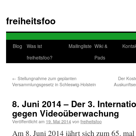
Zum
Inhalt
freiheitsfoo
springen
Blog
Was ist
Mailingliste
Wiki &
Konta
freiheitsfoo?
Pads
←
Stellungnahme zum geplanten
Der Kost
Versammlungsgesetz in Schleswig-Holstein
Auskunftse
8. Juni 2014 – Der 3. Internat
gegen Videoüberwachung
Veröffentlicht am
19. Mai 2014
von
freiheitsfoo
Am 8. Juni 2014 jährt sich zum 65. mal