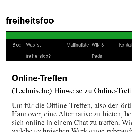
Zum
Inhalt
freiheitsfoo
springen
Blog
Was ist
Mailingliste
Wiki &
Konta
freiheitsfoo?
Pads
Online-Treffen
(Technische) Hinweise zu Online-Tref
Um für die Offline-Treffen, also den ört
Hannover, eine Alternative zu bieten, be
sich online in einem Chat zu treffen. Wi
welche technischen Werkzeuge gebrauch